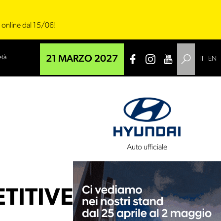
i online dal 15/06!
età
21 MARZO 2027
IT
EN
 tecnico
Auto ufficiale
ITIVE_21KM_RACE_