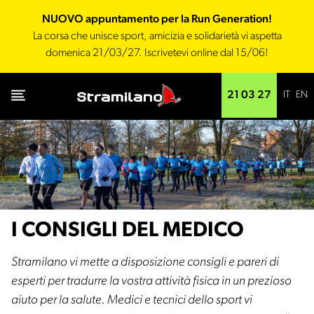
NUOVO appuntamento per la Run Generation!
La corsa che unisce sport, amicizia e solidarietà vi aspetta
domenica 21/03/27. Iscrivetevi online dal 15/06!
IT
EN
21 03 27
I CONSIGLI DEL MEDICO
Stramilano vi mette a disposizione consigli e pareri di
esperti per tradurre la vostra attività fisica in un prezioso
aiuto per la salute. Medici e tecnici dello sport vi