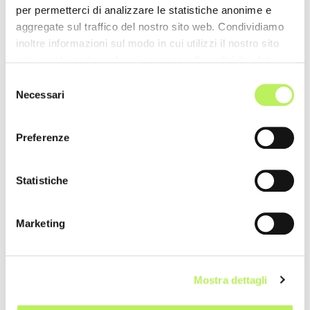
per permetterci di analizzare le statistiche anonime e
aggregate sul traffico del nostro sito web. Condividiamo
inoltre informazioni sul modo in cui utilizzi il nostro sito
con i nostri partner che si occupano di analisi dei dati
web, pubblicità e social media, i quali potrebbero
Selezione
combinarle con altre informazioni che hai fornito loro o
Necessari
del
che hanno raccolto dal tuo utilizzo dei loro servizi.
consenso
Preferenze
Statistiche
Marketing
Mostra dettagli