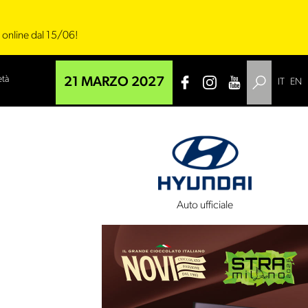
i online dal 15/06!
età
21 MARZO 2027
IT
EN
 tecnico
Auto ufficiale