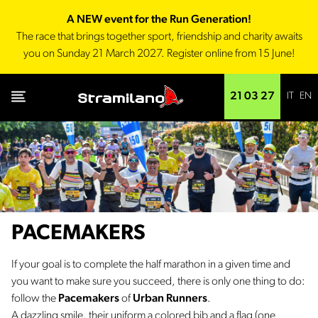
A NEW event for the Run Generation!
The race that brings together sport, friendship and charity awaits
you on Sunday 21 March 2027. Register online from 15 June!
IT
EN
21 03 27
PACEMAKERS
If your goal is to complete the half marathon in a given time and
you want to make sure you succeed, there is only one thing to do:
follow the
Pacemakers
of
Urban Runners
.
A dazzling smile, their uniform a colored bib and a flag (one