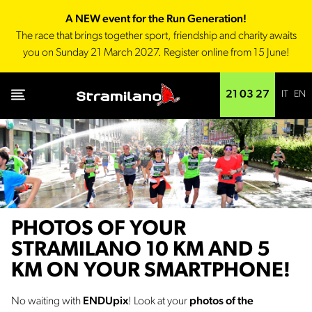
A NEW event for the Run Generation!
The race that brings together sport, friendship and charity awaits
you on Sunday 21 March 2027. Register online from 15 June!
IT
EN
21 03 27
PHOTOS OF YOUR
STRAMILANO 10 KM AND 5
KM ON YOUR SMARTPHONE!
No waiting with
ENDUpix
! Look at your
photos of the