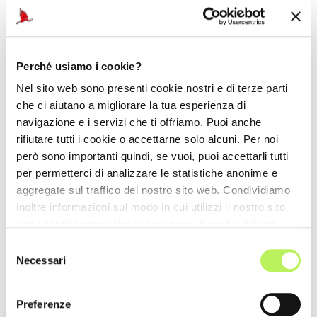
Perché usiamo i cookie?
Nel sito web sono presenti cookie nostri e di terze parti
che ci aiutano a migliorare la tua esperienza di
navigazione e i servizi che ti offriamo. Puoi anche
rifiutare tutti i cookie o accettarne solo alcuni. Per noi
però sono importanti quindi, se vuoi, puoi accettarli tutti
per permetterci di analizzare le statistiche anonime e
aggregate sul traffico del nostro sito web. Condividiamo
inoltre informazioni sul modo in cui utilizzi il nostro sito
con i nostri partner che si occupano di analisi dei dati
web, pubblicità e social media, i quali potrebbero
Selezione
combinarle con altre informazioni che hai fornito loro o
Necessari
del
che hanno raccolto dal tuo utilizzo dei loro servizi.
consenso
Preferenze