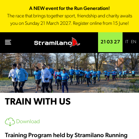
A NEW event for the Run Generation!
The race that brings together sport, friendship and charity awaits
you on Sunday 21 March 2027. Register online from 15 June!
IT
EN
21 03 27
TRAIN WITH US
Download
Training Program held by Stramilano Running