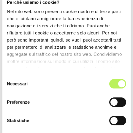
Perché usiamo i cookie?
Nel sito web sono presenti cookie nostri e di terze parti
che ci aiutano a migliorare la tua esperienza di
navigazione e i servizi che ti offriamo. Puoi anche
rifiutare tutti i cookie o accettarne solo alcuni. Per noi
però sono importanti quindi, se vuoi, puoi accettarli tutti
per permetterci di analizzare le statistiche anonime e
aggregate sul traffico del nostro sito web. Condividiamo
inoltre informazioni sul modo in cui utilizzi il nostro sito
con i nostri partner che si occupano di analisi dei dati
web, pubblicità e social media, i quali potrebbero
Selezione
combinarle con altre informazioni che hai fornito loro o
Necessari
del
che hanno raccolto dal tuo utilizzo dei loro servizi.
consenso
Preferenze
Statistiche