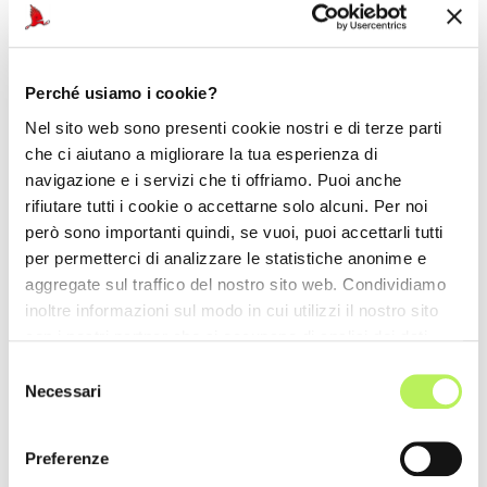
Perché usiamo i cookie?
Nel sito web sono presenti cookie nostri e di terze parti
che ci aiutano a migliorare la tua esperienza di
navigazione e i servizi che ti offriamo. Puoi anche
rifiutare tutti i cookie o accettarne solo alcuni. Per noi
però sono importanti quindi, se vuoi, puoi accettarli tutti
per permetterci di analizzare le statistiche anonime e
aggregate sul traffico del nostro sito web. Condividiamo
inoltre informazioni sul modo in cui utilizzi il nostro sito
con i nostri partner che si occupano di analisi dei dati
web, pubblicità e social media, i quali potrebbero
Selezione
combinarle con altre informazioni che hai fornito loro o
Necessari
del
che hanno raccolto dal tuo utilizzo dei loro servizi.
consenso
Preferenze