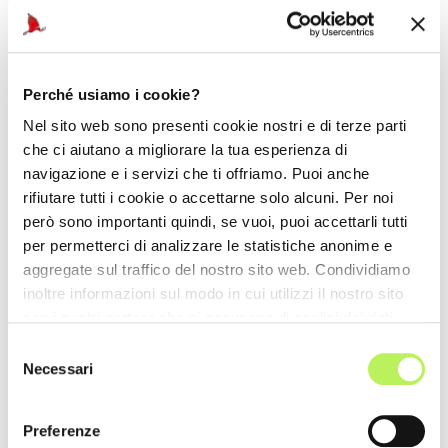
Perché usiamo i cookie?
Nel sito web sono presenti cookie nostri e di terze parti
che ci aiutano a migliorare la tua esperienza di
navigazione e i servizi che ti offriamo. Puoi anche
rifiutare tutti i cookie o accettarne solo alcuni. Per noi
però sono importanti quindi, se vuoi, puoi accettarli tutti
per permetterci di analizzare le statistiche anonime e
aggregate sul traffico del nostro sito web. Condividiamo
inoltre informazioni sul modo in cui utilizzi il nostro sito
con i nostri partner che si occupano di analisi dei dati
web, pubblicità e social media, i quali potrebbero
Selezione
combinarle con altre informazioni che hai fornito loro o
Necessari
del
che hanno raccolto dal tuo utilizzo dei loro servizi.
consenso
Preferenze