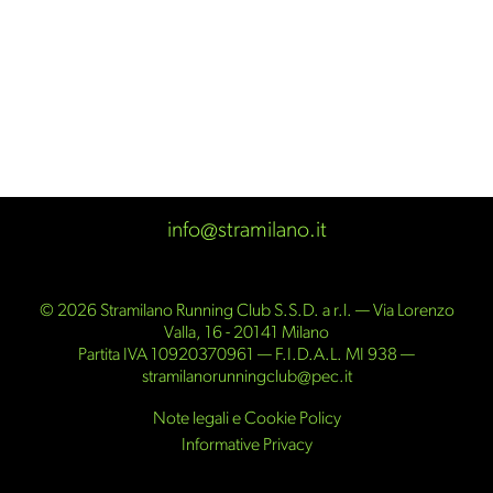
info@stramilano.it
© 2026 Stramilano Running Club S.S.D. a r.l. — Via Lorenzo
Valla, 16 - 20141 Milano
Partita IVA 10920370961 — F.I.D.A.L. MI 938 —
stramilanorunningclub@pec.it
Note legali e Cookie Policy
Informative Privacy
Partner ufficiali