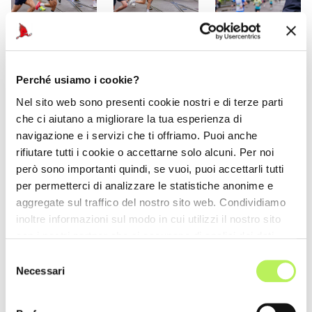
Perché usiamo i cookie?
Nel sito web sono presenti cookie nostri e di terze parti
che ci aiutano a migliorare la tua esperienza di
navigazione e i servizi che ti offriamo. Puoi anche
rifiutare tutti i cookie o accettarne solo alcuni. Per noi
però sono importanti quindi, se vuoi, puoi accettarli tutti
per permetterci di analizzare le statistiche anonime e
aggregate sul traffico del nostro sito web. Condividiamo
inoltre informazioni sul modo in cui utilizzi il nostro sito
con i nostri partner che si occupano di analisi dei dati
web, pubblicità e social media, i quali potrebbero
Selezione
combinarle con altre informazioni che hai fornito loro o
Necessari
del
che hanno raccolto dal tuo utilizzo dei loro servizi.
consenso