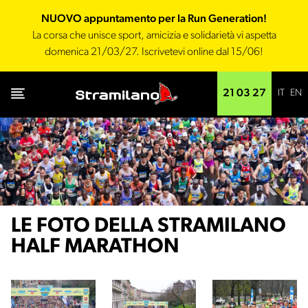
NUOVO appuntamento per la Run Generation!
La corsa che unisce sport, amicizia e solidarietà vi aspetta
domenica 21/03/27. Iscrivetevi online dal 15/06!
IT
EN
21 03 27
LE FOTO DELLA STRAMILANO
HALF MARATHON