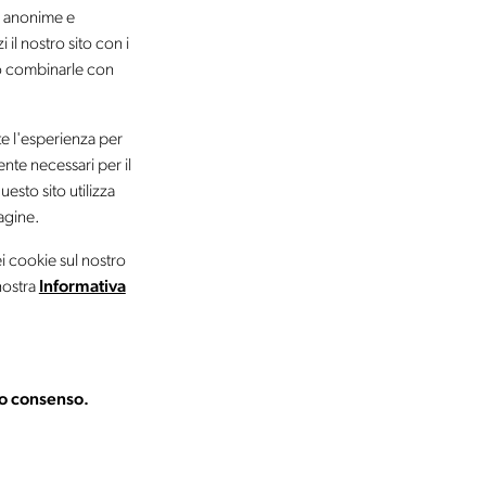
he anonime e
 il nostro sito con i
ro combinarle con
nte l'esperienza per
nte necessari per il
esto sito utilizza
pagine.
i cookie sul nostro
nostra
Informativa
tuo consenso.