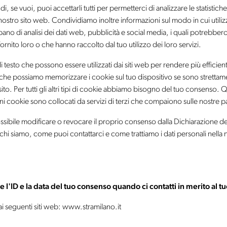
, se vuoi, puoi accettarli tutti per permetterci di analizzare le statistic
nostro sito web. Condividiamo inoltre informazioni sul modo in cui utilizzi
pano di analisi dei dati web, pubblicità e social media, i quali potrebbe
fornito loro o che hanno raccolto dal tuo utilizzo dei loro servizi.
di testo che possono essere utilizzati dai siti web per rendere più efficie
 che possiamo memorizzare i cookie sul tuo dispositivo se sono strettame
o. Per tutti gli altri tipi di cookie abbiamo bisogno del tuo consenso. Qu
cuni cookie sono collocati da servizi di terzi che compaiono sulle nostre 
sibile modificare o revocare il proprio consenso dalla Dichiarazione de
 chi siamo, come puoi contattarci e come trattiamo i dati personali nella 
 l'ID e la data del tuo consenso quando ci contatti in merito al 
 ai seguenti siti web: www.stramilano.it