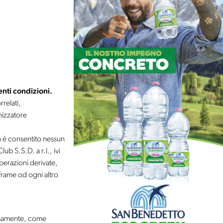
enti condizioni.
rrelati,
nizzatore
n è consentito nessun
lub S.S.D. a r.l., ivi
operazioni derivate,
frame od ogni altro
ersamente, come