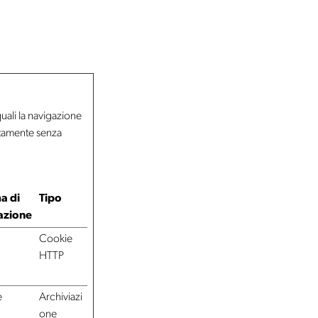
quali la navigazione
ettamente senza
a di
Tipo
azione
Cookie
HTTP
e
Archiviazi
one