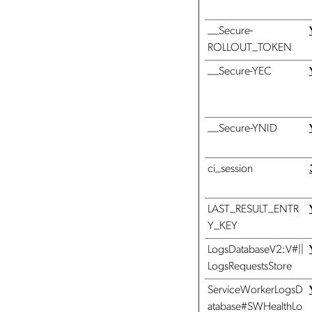
__Secure-
ROLLOUT_TOKEN
__Secure-YEC
__Secure-YNID
ci_session
LAST_RESULT_ENTR
Y_KEY
LogsDatabaseV2:V#||
LogsRequestsStore
ServiceWorkerLogsD
atabase#SWHealthLo