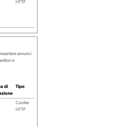
HTTP
i presentare annunci
editori e
a di
Tipo
azione
Cookie
HTTP