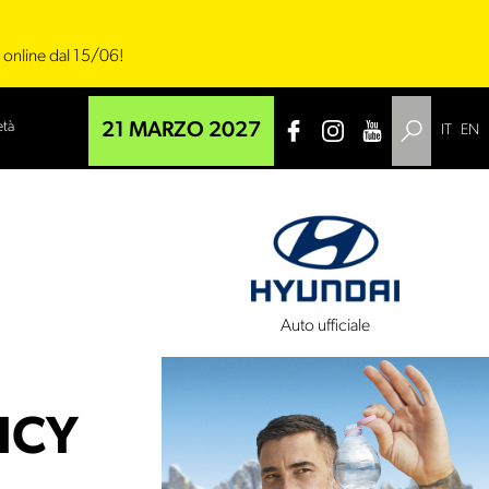
i online dal 15/06!
età
21 MARZO 2027
IT
EN
 tecnico
Auto ufficiale
ICY