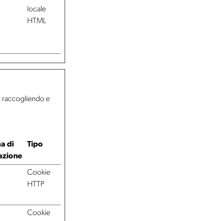
locale
HTML
iti raccogliendo e
a di
Tipo
azione
Cookie
HTTP
Cookie