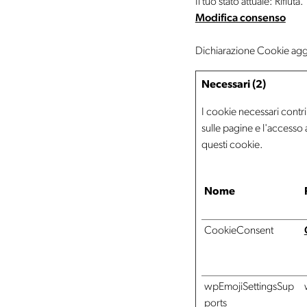
Il tuo stato attuale: Rifiuta.
Modifica consenso
Dichiarazione Cookie aggi
Necessari (2)
I cookie necessari contri
sulle pagine e l'accesso 
questi cookie.
Nome
CookieConsent
wpEmojiSettingsSup
ports