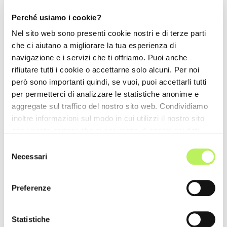
Perché usiamo i cookie?
Nel sito web sono presenti cookie nostri e di terze parti
che ci aiutano a migliorare la tua esperienza di
navigazione e i servizi che ti offriamo. Puoi anche
rifiutare tutti i cookie o accettarne solo alcuni. Per noi
però sono importanti quindi, se vuoi, puoi accettarli tutti
per permetterci di analizzare le statistiche anonime e
aggregate sul traffico del nostro sito web. Condividiamo
inoltre informazioni sul modo in cui utilizzi il nostro sito
Auto ufficiale
con i nostri partner che si occupano di analisi dei dati
web, pubblicità e social media, i quali potrebbero
Selezione
combinarle con altre informazioni che hai fornito loro o
Necessari
del
che hanno raccolto dal tuo utilizzo dei loro servizi.
consenso
Preferenze
Statistiche