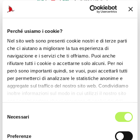
Perché usiamo i cookie?
Nel sito web sono presenti cookie nostri e di terze parti
che ci aiutano a migliorare la tua esperienza di
navigazione e i servizi che ti offriamo. Puoi anche
rifiutare tutti i cookie o accettarne solo alcuni. Per noi
però sono importanti quindi, se vuoi, puoi accettarli tutti
per permetterci di analizzare le statistiche anonime e
aggregate sul traffico del nostro sito web. Condividiamo
inoltre informazioni sul modo in cui utilizzi il nostro sito
con i nostri partner che si occupano di analisi dei dati
web, pubblicità e social media, i quali potrebbero
Auto ufficiale
Selezione
combinarle con altre informazioni che hai fornito loro o
Necessari
del
che hanno raccolto dal tuo utilizzo dei loro servizi.
consenso
Preferenze