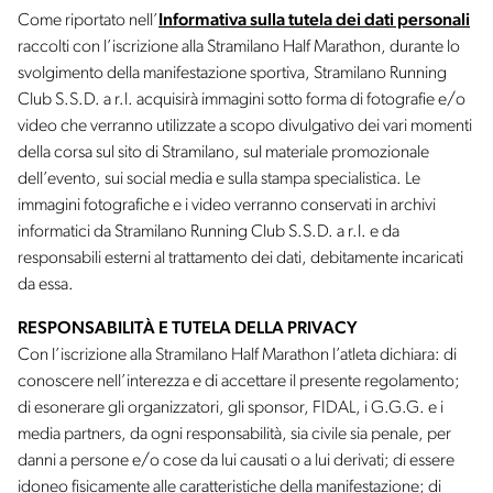
Come riportato nell’
Informativa sulla tutela dei dati personali
raccolti con l’iscrizione alla Stramilano Half Marathon, durante lo
svolgimento della manifestazione sportiva, Stramilano Running
Club S.S.D. a r.l. acquisirà immagini sotto forma di fotografie e/o
video che verranno utilizzate a scopo divulgativo dei vari momenti
della corsa sul sito di Stramilano, sul materiale promozionale
dell’evento, sui social media e sulla stampa specialistica. Le
immagini fotografiche e i video verranno conservati in archivi
informatici da Stramilano Running Club S.S.D. a r.l. e da
responsabili esterni al trattamento dei dati, debitamente incaricati
da essa.
RESPONSABILITÀ
E TUTELA DELLA PRIVACY
Con l’iscrizione alla Stramilano Half Marathon l’atleta dichiara: di
conoscere nell’interezza e di accettare il presente regolamento;
di esonerare gli organizzatori, gli sponsor, FIDAL, i G.G.G. e i
media partners, da ogni responsabilità, sia civile sia penale, per
danni a persone e/o cose da lui causati o a lui derivati; di essere
idoneo fisicamente alle caratteristiche della manifestazione; di