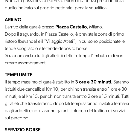
Non sarà possibile accedere a settori di partenza precedenti da
quello indicato sul proprio pettorale, pena la squalifica.
ARRIVO
L’arrivo della gara è presso
Piazza Castello
, Milano.
Dopo il traguardo, in Piazza Castello, è prevista la zona di primo
ristoro (bevande) e il “Villaggio Atleti”, in cui sono posizionate le
tende spogliatoio e le tende deposito borse.
Si raccomanda a tutti gli atleti di defluire lungo l’imbuto e di non
creare assembramenti.
TEMPI LIMITE
Il tempo massimo di gara è stabilito in
3 ore e 30 minuti
. Saranno
istituiti due cancelli: al Km 10, per chi non transita entro 1 ora e 30
minuti, e al Km 15, per chi non transita entro 2 ore e 15 minuti. Tutti
gli atleti che transiteranno dopo tali tempi saranno invitati a fermarsi
dagli addetti e non saranno garantiti blocco del traffico e i servizi
sul percorso.
SERVIZIO BORSE