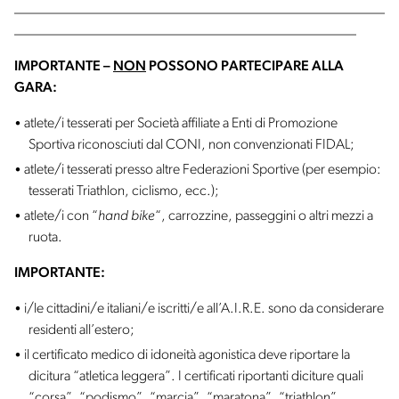
____________________________________________________
________________________________________________
IMPORTANTE –
NON
POSSONO PARTECIPARE ALLA
GARA:
atlete/i tesserati per Società affiliate a Enti di Promozione
Sportiva riconosciuti dal CONI, non convenzionati FIDAL;
atlete/i tesserati presso altre Federazioni Sportive (per esempio:
tesserati Triathlon, ciclismo, ecc.);
atlete/i con “
hand bike
“, carrozzine, passeggini o altri mezzi a
ruota.
IMPORTANTE:
i/le cittadini/e italiani/e iscritti/e all’A.I.R.E. sono da considerare
residenti all’estero;
il certificato medico di idoneità agonistica deve riportare la
dicitura “atletica leggera”. I certificati riportanti diciture quali
“corsa”, “podismo”, “marcia”, “maratona”, “triathlon”,