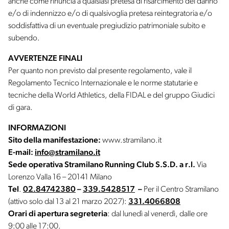
anche come rinuncia a qualsiasi pretesa di risarcimento del danno
e/o di indennizzo e/o di qualsivoglia pretesa reintegratoria e/o
soddisfattiva di un eventuale pregiudizio patrimoniale subito e
subendo.
AVVERTENZE FINALI
Per quanto non previsto dal presente regolamento, vale il
Regolamento Tecnico Internazionale e le norme statutarie e
tecniche della World Athletics, della FIDAL e del gruppo Giudici
di gara.
INFORMAZIONI
Sito della manifestazione:
www.stramilano.it
E-mail:
info@stramilano.it
Sede operativa
Stramilano Running Club S.S.D. a r.l.
Via
Lorenzo Valla 16 – 20141 Milano
Tel
.
02.84742380
–
339.5428517
–
Per il Centro Stramilano
(attivo solo dal 13 al 21 marzo 2027):
331.4066808
Orari di apertura segreteria
: dal lunedì al venerdì, dalle ore
9:00 alle 17:00.