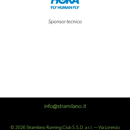
Sponsor tecnico
info@stramilano.it
© 2026 Stramilano Running Club S.S.D. a r.l. — Via Lorenzo