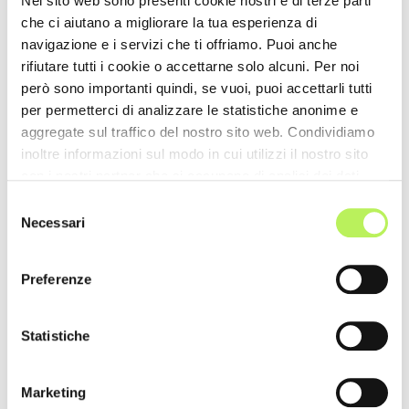
Nel sito web sono presenti cookie nostri e di terze parti
che ci aiutano a migliorare la tua esperienza di
navigazione e i servizi che ti offriamo. Puoi anche
rifiutare tutti i cookie o accettarne solo alcuni. Per noi
però sono importanti quindi, se vuoi, puoi accettarli tutti
per permetterci di analizzare le statistiche anonime e
aggregate sul traffico del nostro sito web. Condividiamo
inoltre informazioni sul modo in cui utilizzi il nostro sito
con i nostri partner che si occupano di analisi dei dati
web, pubblicità e social media, i quali potrebbero
Selezione
combinarle con altre informazioni che hai fornito loro o
Necessari
del
che hanno raccolto dal tuo utilizzo dei loro servizi.
consenso
Preferenze
Statistiche
Marketing