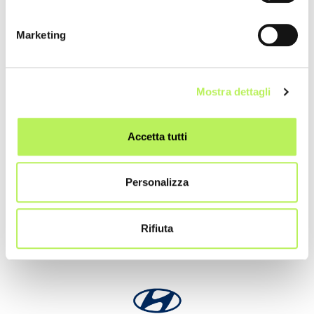
Marketing
Mostra dettagli
Accetta tutti
Main Sponsor
Personalizza
Rifiuta
Main Sponsor