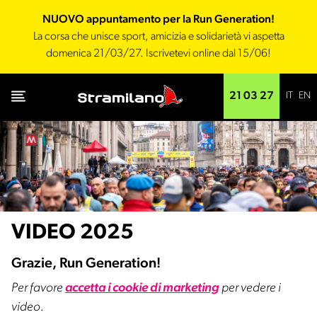
NUOVO appuntamento per la Run Generation!
La corsa che unisce sport, amicizia e solidarietà vi aspetta
domenica 21/03/27. Iscrivetevi online dal 15/06!
IT
EN
21 03 27
VIDEO 2025
Grazie, Run Generation!
Per favore
accetta i cookie di marketing
per vedere i
video.