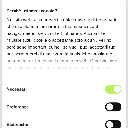
Perché usiamo i cookie?
Nel sito web sono presenti cookie nostri e di terze parti
che ci aiutano a migliorare la tua esperienza di
navigazione e i servizi che ti offriamo. Puoi anche
rifiutare tutti i cookie o accettarne solo alcuni. Per noi
però sono importanti quindi, se vuoi, puoi accettarli tutti
per permetterci di analizzare le statistiche anonime e
aggregate sul traffico del nostro sito web. Condividiamo
inoltre informazioni sul modo in cui utilizzi il nostro sito
con i nostri partner che si occupano di analisi dei dati
web, pubblicità e social media, i quali potrebbero
Selezione
combinarle con altre informazioni che hai fornito loro o
Necessari
del
che hanno raccolto dal tuo utilizzo dei loro servizi.
consenso
Preferenze
Statistiche