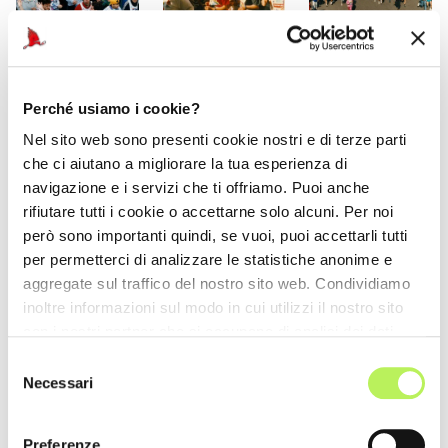
Perché usiamo i cookie?
Nel sito web sono presenti cookie nostri e di terze parti
che ci aiutano a migliorare la tua esperienza di
navigazione e i servizi che ti offriamo. Puoi anche
rifiutare tutti i cookie o accettarne solo alcuni. Per noi
però sono importanti quindi, se vuoi, puoi accettarli tutti
per permetterci di analizzare le statistiche anonime e
aggregate sul traffico del nostro sito web. Condividiamo
inoltre informazioni sul modo in cui utilizzi il nostro sito
con i nostri partner che si occupano di analisi dei dati
web, pubblicità e social media, i quali potrebbero
Selezione
combinarle con altre informazioni che hai fornito loro o
Necessari
del
che hanno raccolto dal tuo utilizzo dei loro servizi.
consenso
Preferenze