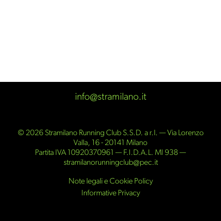
info@stramilano.it
© 2026 Stramilano Running Club S.S.D. a r.l. — Via Lorenzo
Valla, 16 - 20141 Milano
Partita IVA 10920370961 — F.I.D.A.L. MI 938 —
stramilanorunningclub@pec.it
Note legali e Cookie Policy
Informative Privacy
Partner ufficiali