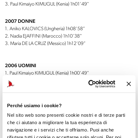
3. Paul Kimaiyo KIMUGUL (Kenia) 1h01’49”
2007 DONNE
1. Aniko KALOVICS (Ungheria) 1h08’58”
2. Nadia EJAFFINI (Marocco) 1h10’38”
3. Maria DE LA CRUZ (Messico) 1h12’09”
2006 UOMINI
1. Paul Kimaiyo KIMUGUL (Kenia) 1h00’49”
2. Martin SULLE (Tanzania) 1h01’10”
3. Stefano BALDINI (Italia) 1h01’14”
Perché usiamo i cookie?
2006 DONNE
1. Aniko KALOVICS (Ungheria) 1h10’54”
Nel sito web sono presenti cookie nostri e di terze parti
2. Patrizia TISI (Italia) 1h12’10”
che ci aiutano a migliorare la tua esperienza di
3. Ivana IOZZIA (Italia) 1h13’24”
navigazione e i servizi che ti offriamo. Puoi anche
rifiutare tutti i cookie o accettarne solo alcuni. Per noi