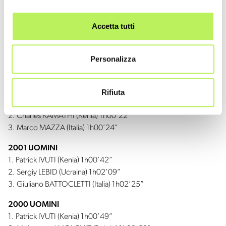
3. Ivana IOZZIA (Italia) 1h15’09”
Accetta tutti
2003 UOMINI
1. John YUDA (Tanzania) 1h00’25”
Personalizza
2. Patrick IVUTI (Kenia) 1h00’28”
3. Martin SULLE (Tanzania) 1h01’08”
Rifiuta
2002 UOMINI
1. Rachid BERRADI (Italia) 1h00’20”
2. Charles KAMATHI (Kenia) 1h00’22”
3. Marco MAZZA (Italia) 1h00’24”
2001 UOMINI
1. Patrick IVUTI (Kenia) 1h00’42”
2. Sergiy LEBID (Ucraina) 1h02’09”
3. Giuliano BATTOCLETTI (Italia) 1h02’25”
2000 UOMINI
1. Patrick IVUTI (Kenia) 1h00’49”