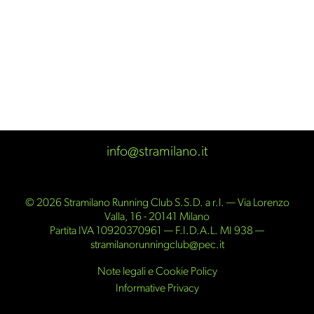
info@stramilano.it
Sponsor ufficiali
© 2026 Stramilano Running Club S.S.D. a r.l. — Via Lorenzo
Valla, 16 - 20141 Milano
Partita IVA 10920370961 — F.I.D.A.L. MI 938 —
stramilanorunningclub@pec.it
Note legali e Cookie Policy
Informative Privacy