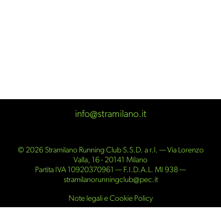
info@stramilano.it
© 2026 Stramilano Running Club S.S.D. a r.l. — Via Lorenzo
Valla, 16 - 20141 Milano
Partita IVA 10920370961 — F.I.D.A.L. MI 938 —
stramilanorunningclub@pec.it
Note legali e Cookie Policy
Informative Privacy