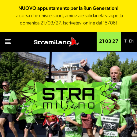
NUOVO appuntamento per la Run Generation!
La corsa che unisce sport, amicizia e solidarietà vi aspetta
domenica 21/03/27. Iscrivetevi online dal 15/06!
IT
EN
21 03 27