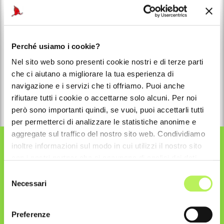
Sponsor tecnico
Perché usiamo i cookie?
Nel sito web sono presenti cookie nostri e di terze parti
che ci aiutano a migliorare la tua esperienza di
navigazione e i servizi che ti offriamo. Puoi anche
rifiutare tutti i cookie o accettarne solo alcuni. Per noi
Auto ufficiale
però sono importanti quindi, se vuoi, puoi accettarli tutti
per permetterci di analizzare le statistiche anonime e
aggregate sul traffico del nostro sito web. Condividiamo
inoltre informazioni sul modo in cui utilizzi il nostro sito
con i nostri partner che si occupano di analisi dei dati
web, pubblicità e social media, i quali potrebbero
Selezione
combinarle con altre informazioni che hai fornito loro o
Necessari
del
che hanno raccolto dal tuo utilizzo dei loro servizi.
consenso
Preferenze