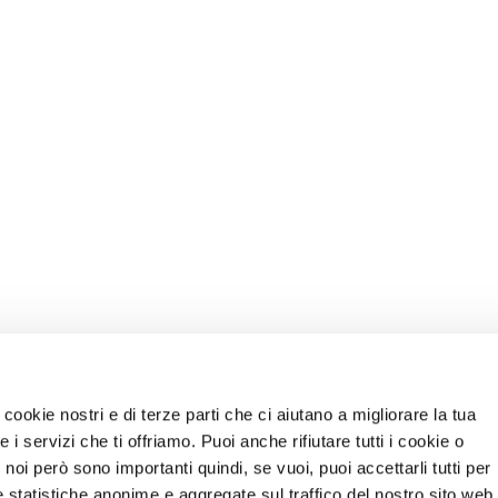
INFOLINE
info@stramilano.it
cookie nostri e di terze parti che ci aiutano a migliorare la tua
i servizi che ti offriamo. Puoi anche rifiutare tutti i cookie o
noi però sono importanti quindi, se vuoi, puoi accettarli tutti per
e statistiche anonime e aggregate sul traffico del nostro sito web