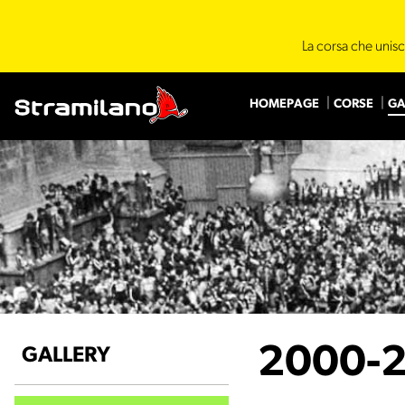
La corsa che unisc
HOMEPAGE
CORSE
GA
2000-
GALLERY