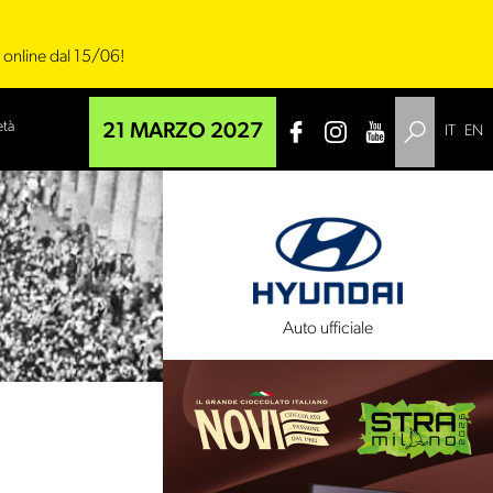
i online dal 15/06!
età
21 MARZO 2027
IT
EN
 tecnico
Auto ufficiale