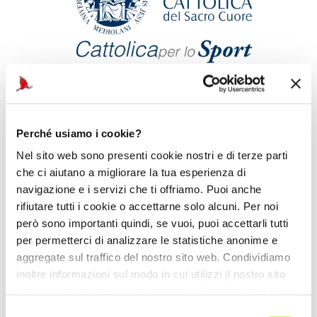
Perché usiamo i cookie?
Nel sito web sono presenti cookie nostri e di terze parti
che ci aiutano a migliorare la tua esperienza di
navigazione e i servizi che ti offriamo. Puoi anche
rifiutare tutti i cookie o accettarne solo alcuni. Per noi
però sono importanti quindi, se vuoi, puoi accettarli tutti
per permetterci di analizzare le statistiche anonime e
aggregate sul traffico del nostro sito web. Condividiamo
inoltre informazioni sul modo in cui utilizzi il nostro sito
Local Police
con i nostri partner che si occupano di analisi dei dati
The City of Milan actively supports the Organizing Committee
web, pubblicità e social media, i quali potrebbero
Selezione