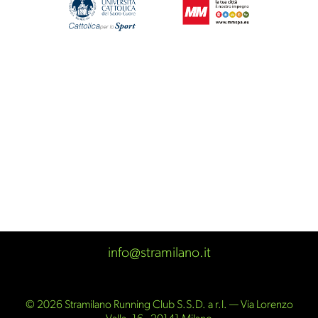
info@stramilano.it
© 2026 Stramilano Running Club S.S.D. a r.l. — Via Lorenzo