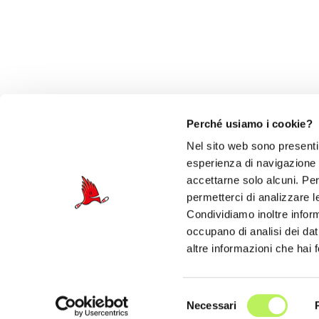
Perché usiamo i cookie?
Nel sito web sono presenti 
esperienza di navigazione e 
accettarne solo alcuni. Per 
permetterci di analizzare l
Condividiamo inoltre informa
© 2026
occupano di analisi dei dat
Par
altre informazioni che hai f
Selezione
Necessari
del