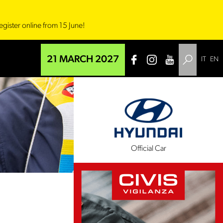
egister online from 15 June!
21 MARCH 2027
IT
EN
l Sponsor
Official Car