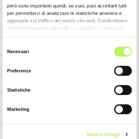
però sono importanti quindi, se vuoi, puoi accettarli tutti
per permetterci di analizzare le statistiche anonime e
aggregate sul traffico del nostro sito web. Condividiamo
inoltre informazioni sul modo in cui utilizzi il nostro sito
con i nostri partner che si occupano di analisi dei dati
web, pubblicità e social media, i quali potrebbero
Selezione
combinarle con altre informazioni che hai fornito loro o
Necessari
del
che hanno raccolto dal tuo utilizzo dei loro servizi.
consenso
Preferenze
Statistiche
Marketing
Mostra dettagli