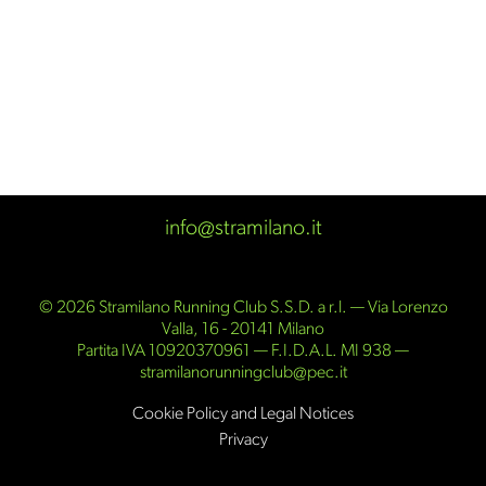
info@stramilano.it
© 2026 Stramilano Running Club S.S.D. a r.l. — Via Lorenzo
Valla, 16 - 20141 Milano
Partita IVA 10920370961 — F.I.D.A.L. MI 938 —
stramilanorunningclub@pec.it
Cookie Policy and Legal Notices
Privacy