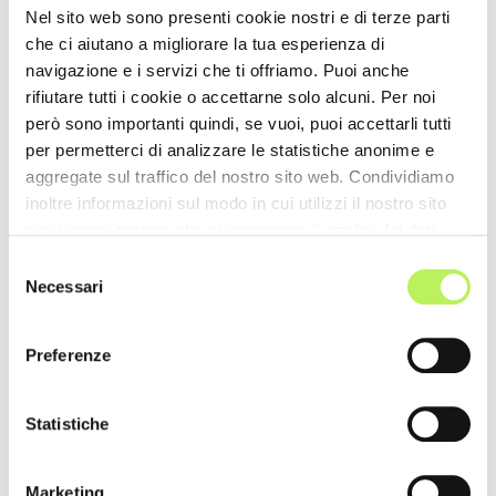
Nel sito web sono presenti cookie nostri e di terze parti
che ci aiutano a migliorare la tua esperienza di
navigazione e i servizi che ti offriamo. Puoi anche
rifiutare tutti i cookie o accettarne solo alcuni. Per noi
però sono importanti quindi, se vuoi, puoi accettarli tutti
Official Car
per permetterci di analizzare le statistiche anonime e
aggregate sul traffico del nostro sito web. Condividiamo
inoltre informazioni sul modo in cui utilizzi il nostro sito
con i nostri partner che si occupano di analisi dei dati
web, pubblicità e social media, i quali potrebbero
Selezione
combinarle con altre informazioni che hai fornito loro o
Necessari
del
che hanno raccolto dal tuo utilizzo dei loro servizi.
consenso
Preferenze
Statistiche
Marketing