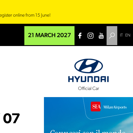
egister online from 15 June!
21 MARCH 2027
IT
EN
l Sponsor
Official Car
 07