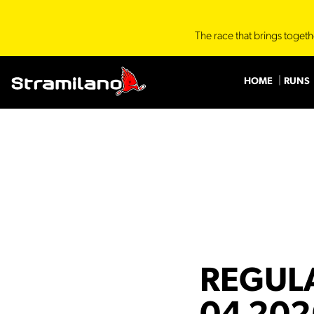
The race that brings togeth
HOME
RUNS
REGULA