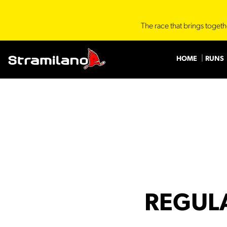
The race that brings togeth
HOME
RUNS
REGULA