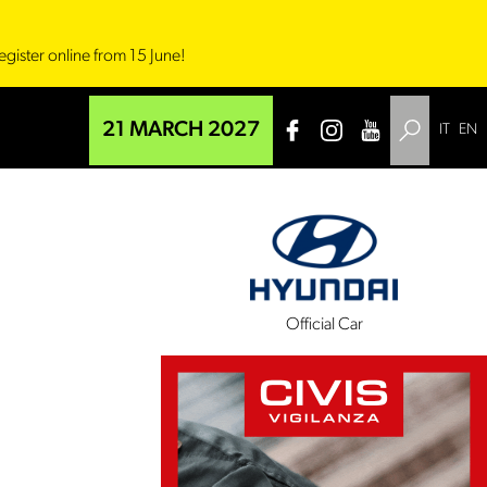
egister online from 15 June!
21 MARCH 2027
IT
EN
l Sponsor
Official Car