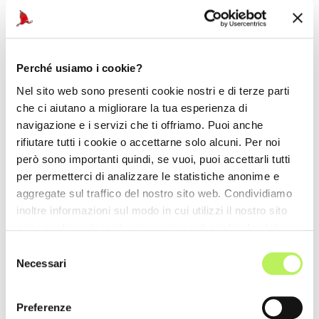
Perché usiamo i cookie?
Nel sito web sono presenti cookie nostri e di terze parti
che ci aiutano a migliorare la tua esperienza di
navigazione e i servizi che ti offriamo. Puoi anche
rifiutare tutti i cookie o accettarne solo alcuni. Per noi
però sono importanti quindi, se vuoi, puoi accettarli tutti
per permetterci di analizzare le statistiche anonime e
aggregate sul traffico del nostro sito web. Condividiamo
inoltre informazioni sul modo in cui utilizzi il nostro sito
con i nostri partner che si occupano di analisi dei dati
web, pubblicità e social media, i quali potrebbero
Selezione
combinarle con altre informazioni che hai fornito loro o
Necessari
del
che hanno raccolto dal tuo utilizzo dei loro servizi.
consenso
Preferenze