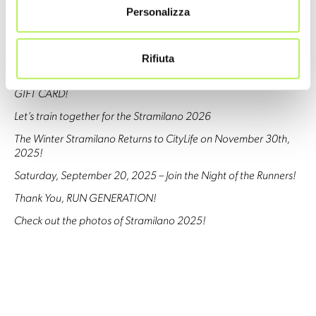
Personalizza
Stramilano 2026: Official Registration Points Now Open!
Get ready for Stramilano 2026!
Rifiuta
Stramilano 2025 SOLD OUT
Christmas is racing your way… with the STRAMILANO 2026
GIFT CARD!
Let’s train together for the Stramilano 2026
The Winter Stramilano Returns to CityLife on November 30th,
2025!
Saturday, September 20, 2025 – Join the Night of the Runners!
Thank You, RUN GENERATION!
Check out the photos of Stramilano 2025!