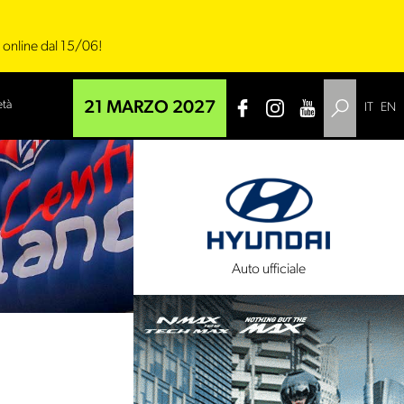
i online dal 15/06!
età
21 MARZO 2027
IT
EN
 tecnico
Auto ufficiale