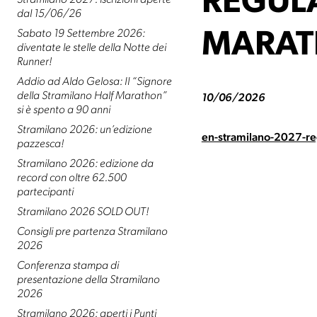
REGUL
Stramilano 2027: iscrizioni aperte
dal 15/06/26
Sabato 19 Settembre 2026:
MARAT
diventate le stelle della Notte dei
Runner!
Addio ad Aldo Gelosa: Il “Signore
della Stramilano Half Marathon”
10/06/2026
si è spento a 90 anni
Stramilano 2026: un’edizione
en-stramilano-2027-re
pazzesca!
Stramilano 2026: edizione da
record con oltre 62.500
partecipanti
Stramilano 2026 SOLD OUT!
Consigli pre partenza Stramilano
2026
Conferenza stampa di
presentazione della Stramilano
2026
Stramilano 2026: aperti i Punti