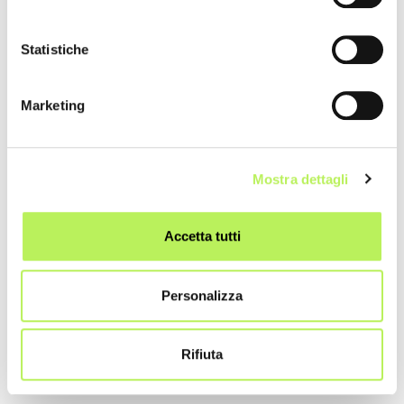
Statistiche
Marketing
Mostra dettagli
Accetta tutti
Personalizza
Main Sponsor
Rifiuta