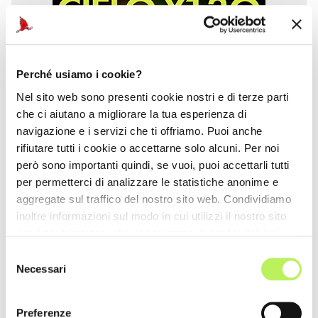
Perché usiamo i cookie?
Nel sito web sono presenti cookie nostri e di terze parti
che ci aiutano a migliorare la tua esperienza di
navigazione e i servizi che ti offriamo. Puoi anche
rifiutare tutti i cookie o accettarne solo alcuni. Per noi
però sono importanti quindi, se vuoi, puoi accettarli tutti
per permetterci di analizzare le statistiche anonime e
aggregate sul traffico del nostro sito web. Condividiamo
inoltre informazioni sul modo in cui utilizzi il nostro sito
con i nostri partner che si occupano di analisi dei dati
web, pubblicità e social media, i quali potrebbero
Selezione
combinarle con altre informazioni che hai fornito loro o
Necessari
del
che hanno raccolto dal tuo utilizzo dei loro servizi.
consenso
Preferenze