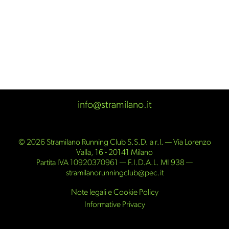
info@stramilano.it
© 2026 Stramilano Running Club S.S.D. a r.l. — Via Lorenzo
Valla, 16 - 20141 Milano
Partita IVA 10920370961 — F.I.D.A.L. MI 938 —
stramilanorunningclub@pec.it
Note legali e Cookie Policy
Informative Privacy
Partner ufficiali