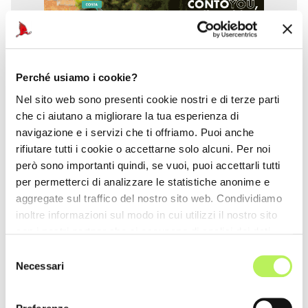
Perché usiamo i cookie?
Nel sito web sono presenti cookie nostri e di terze parti
che ci aiutano a migliorare la tua esperienza di
navigazione e i servizi che ti offriamo. Puoi anche
rifiutare tutti i cookie o accettarne solo alcuni. Per noi
però sono importanti quindi, se vuoi, puoi accettarli tutti
per permetterci di analizzare le statistiche anonime e
aggregate sul traffico del nostro sito web. Condividiamo
inoltre informazioni sul modo in cui utilizzi il nostro sito
con i nostri partner che si occupano di analisi dei dati
web, pubblicità e social media, i quali potrebbero
Selezione
combinarle con altre informazioni che hai fornito loro o
Necessari
del
che hanno raccolto dal tuo utilizzo dei loro servizi.
consenso