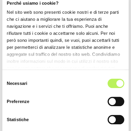
Perché usiamo i cookie?
Nel sito web sono presenti cookie nostri e di terze parti
che ci aiutano a migliorare la tua esperienza di
navigazione e i servizi che ti offriamo. Puoi anche
rifiutare tutti i cookie o accettarne solo alcuni. Per noi
però sono importanti quindi, se vuoi, puoi accettarli tutti
per permetterci di analizzare le statistiche anonime e
aggregate sul traffico del nostro sito web. Condividiamo
inoltre informazioni sul modo in cui utilizzi il nostro sito
con i nostri partner che si occupano di analisi dei dati
web, pubblicità e social media, i quali potrebbero
Selezione
combinarle con altre informazioni che hai fornito loro o
Necessari
del
che hanno raccolto dal tuo utilizzo dei loro servizi.
consenso
Preferenze
Statistiche