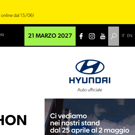
i online dal 15/06!
età
21 MARZO 2027
IT
EN
 tecnico
Auto ufficiale
THON