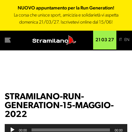
NUOVO appuntamento per la Run Generation!
La corsa che unisce sport, amicizia e solidarietà vi aspetta
domenica 21/03/27. Iscrivetevi online dal 15/06!
IT
EN
21 03 27
STRAMILANO-RUN-
GENERATION-15-MAGGIO-
2022
Audio
00:00
00:00