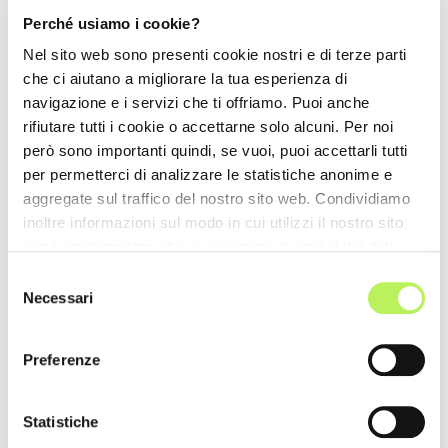
Perché usiamo i cookie?
Nel sito web sono presenti cookie nostri e di terze parti
che ci aiutano a migliorare la tua esperienza di
navigazione e i servizi che ti offriamo. Puoi anche
rifiutare tutti i cookie o accettarne solo alcuni. Per noi
però sono importanti quindi, se vuoi, puoi accettarli tutti
per permetterci di analizzare le statistiche anonime e
aggregate sul traffico del nostro sito web. Condividiamo
inoltre informazioni sul modo in cui utilizzi il nostro sito
con i nostri partner che si occupano di analisi dei dati
web, pubblicità e social media, i quali potrebbero
Selezione
combinarle con altre informazioni che hai fornito loro o
Necessari
del
che hanno raccolto dal tuo utilizzo dei loro servizi.
consenso
Preferenze
Statistiche