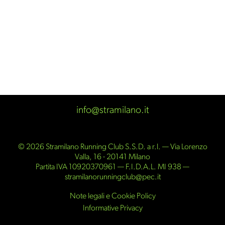
info@stramilano.it
© 2026 Stramilano Running Club S.S.D. a r.l. — Via Lorenzo
Valla, 16 - 20141 Milano
Partita IVA 10920370961 — F.I.D.A.L. MI 938 —
stramilanorunningclub@pec.it
Note legali e Cookie Policy
Informative Privacy