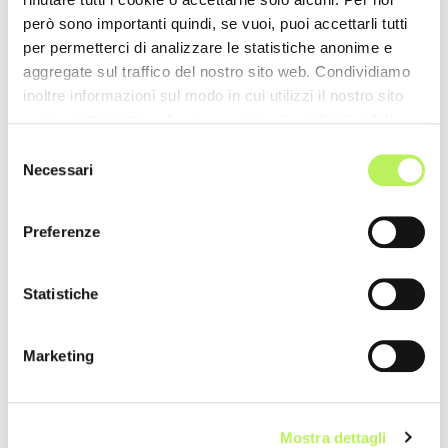
però sono importanti quindi, se vuoi, puoi accettarli tutti
per permetterci di analizzare le statistiche anonime e
aggregate sul traffico del nostro sito web. Condividiamo
inoltre informazioni sul modo in cui utilizzi il nostro sito
con i nostri partner che si occupano di analisi dei dati
web, pubblicità e social media, i quali potrebbero
Selezione
combinarle con altre informazioni che hai fornito loro o
Necessari
del
che hanno raccolto dal tuo utilizzo dei loro servizi.
consenso
Preferenze
Statistiche
Marketing
Mostra dettagli