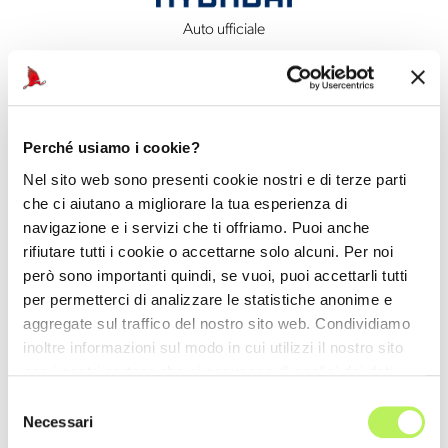
Auto ufficiale
Perché usiamo i cookie?
Nel sito web sono presenti cookie nostri e di terze parti
che ci aiutano a migliorare la tua esperienza di
navigazione e i servizi che ti offriamo. Puoi anche
rifiutare tutti i cookie o accettarne solo alcuni. Per noi
però sono importanti quindi, se vuoi, puoi accettarli tutti
per permetterci di analizzare le statistiche anonime e
aggregate sul traffico del nostro sito web. Condividiamo
inoltre informazioni sul modo in cui utilizzi il nostro sito
con i nostri partner che si occupano di analisi dei dati
web, pubblicità e social media, i quali potrebbero
Selezione
combinarle con altre informazioni che hai fornito loro o
Necessari
del
che hanno raccolto dal tuo utilizzo dei loro servizi.