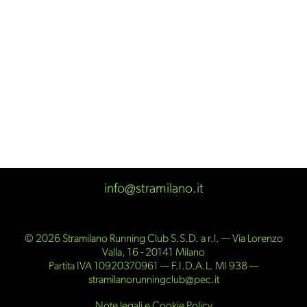
info@stramilano.it
© 2026 Stramilano Running Club S.S.D. a r.l. — Via Lorenzo
Valla, 16 - 20141 Milano
Partita IVA 10920370961 — F.I.D.A.L. MI 938 —
stramilanorunningclub@pec.it
Note legali e Cookie Policy