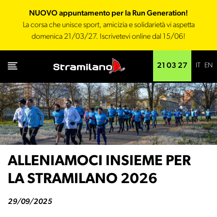
NUOVO appuntamento per la Run Generation!
La corsa che unisce sport, amicizia e solidarietà vi aspetta
domenica 21/03/27. Iscrivetevi online dal 15/06!
IT
EN
21 03 27
ALLENIAMOCI INSIEME PER
LA STRAMILANO 2026
29/09/2025