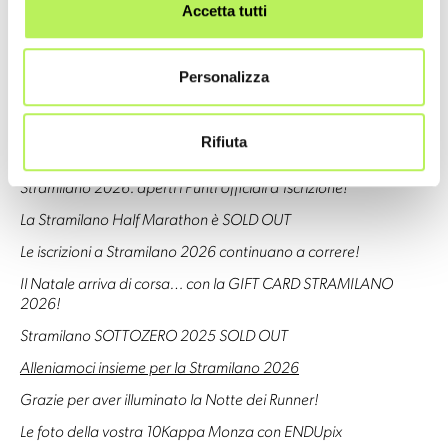
Stramilano 2026: un’edizione pazzesca!
Accetta tutti
Stramilano 2026: edizione da record con oltre 62.500
partecipanti
Personalizza
Stramilano 2026 SOLD OUT!
Consigli pre partenza Stramilano 2026
Rifiuta
Conferenza stampa di presentazione della Stramilano 2026
Stramilano 2026: aperti i Punti Ufficiali d’Iscrizione!
La Stramilano Half Marathon è SOLD OUT
Le iscrizioni a Stramilano 2026 continuano a correre!
Il Natale arriva di corsa… con la GIFT CARD STRAMILANO
2026!
Stramilano SOTTOZERO 2025 SOLD OUT
Alleniamoci insieme per la Stramilano 2026
Grazie per aver illuminato la Notte dei Runner!
Le foto della vostra 10Kappa Monza con ENDUpix