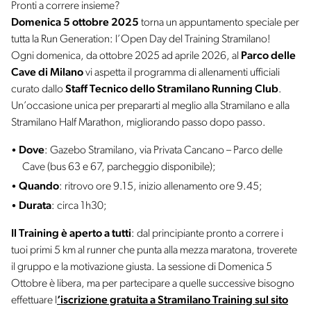
Pronti a correre insieme?
Domenica 5 ottobre 2025
torna un appuntamento speciale per
tutta la Run Generation: l’Open Day del Training Stramilano!
Ogni domenica, da ottobre 2025 ad aprile 2026, al
Parco delle
Cave di Milano
vi aspetta il programma di allenamenti ufficiali
curato dallo
Staff Tecnico dello Stramilano Running Club
.
Un’occasione unica per prepararti al meglio alla Stramilano e alla
Stramilano Half Marathon, migliorando passo dopo passo.
Dove
: Gazebo Stramilano, via Privata Cancano – Parco delle
Cave (bus 63 e 67, parcheggio disponibile);
Quando
: ritrovo ore 9.15, inizio allenamento ore 9.45;
Durata
: circa 1h30;
Il Training è aperto a tutti
: dal principiante pronto a correre i
tuoi primi 5 km al runner che punta alla mezza maratona, troverete
il gruppo e la motivazione giusta. La sessione di Domenica 5
Ottobre è libera, ma per partecipare a quelle successive bisogno
effettuare l
‘iscrizione gratuita a Stramilano Training sul sito