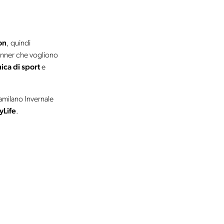
on
, quindi
 runner che vogliono
ca di sport
e
tramilano Invernale
yLife
.