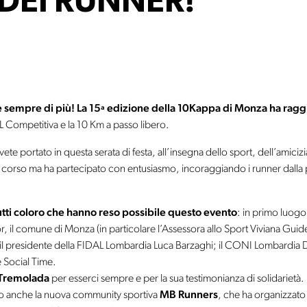
DEI RUNNER!
 sempre di più! La 15ª edizione della 10Kappa di Monza ha raggiu
L Competitiva e la 10 Km a passo libero.
ete portato in questa serata di festa, all’insegna dello sport, dell’amicizia
 corso ma ha partecipato con entusiasmo, incoraggiando i runner dalla 
tti coloro che hanno reso possibile questo evento
: in primo luogo
, il comune di Monza (in particolare l’Assessora allo Sport Viviana Guide
ni, il presidente della FIDAL Lombardia Luca Barzaghi; il CONI Lombardia 
e Social Time.
 Tremolada
per esserci sempre e per la sua testimonianza di solidarietà.
o anche la nuova community sportiva
MB Runners
, che ha organizzato