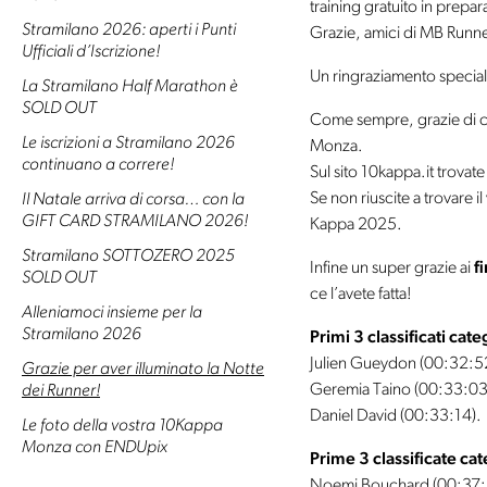
training gratuito in prep
Stramilano 2026: aperti i Punti
Grazie, amici di MB Runne
Ufficiali d’Iscrizione!
Un ringraziamento specia
La Stramilano Half Marathon è
SOLD OUT
Come sempre, grazie di cu
Le iscrizioni a Stramilano 2026
Monza.
continuano a correre!
Sul sito 10kappa.it trovate
Se non riuscite a trovare il
Il Natale arriva di corsa… con la
GIFT CARD STRAMILANO 2026!
Kappa 2025.
Stramilano SOTTOZERO 2025
Infine un super grazie ai
f
SOLD OUT
ce l’avete fatta!
Alleniamoci insieme per la
Stramilano 2026
Primi 3 classificati cat
Julien Gueydon (00:32:5
Grazie per aver illuminato la Notte
Geremia Taino (00:33:03
dei Runner!
Daniel David (00:33:14).
Le foto della vostra 10Kappa
Monza con ENDUpix
Prime 3 classificate ca
Noemi Bouchard (00:37: