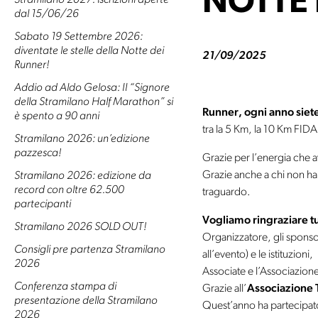
NOTTE 
Stramilano 2027: iscrizioni aperte
dal 15/06/26
Sabato 19 Settembre 2026:
diventate le stelle della Notte dei
21/09/2025
Runner!
Addio ad Aldo Gelosa: Il “Signore
della Stramilano Half Marathon” si
Runner, ogni anno siete
è spento a 90 anni
tra la 5 Km, la 10 Km FIDA
Stramilano 2026: un’edizione
pazzesca!
Grazie per l’energia che av
Grazie anche a chi non ha
Stramilano 2026: edizione da
record con oltre 62.500
traguardo.
partecipanti
Vogliamo ringraziare tu
Stramilano 2026 SOLD OUT!
Organizzatore, gli sponsor
Consigli pre partenza Stramilano
all’evento) e le istituzio
2026
Associate e l’Associazion
Conferenza stampa di
Grazie all’
Associazione
presentazione della Stramilano
Quest’anno ha partecipat
2026