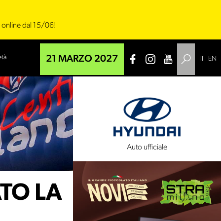
i online dal 15/06!
età
21 MARZO 2027
IT
EN
 tecnico
Auto ufficiale
TO LA