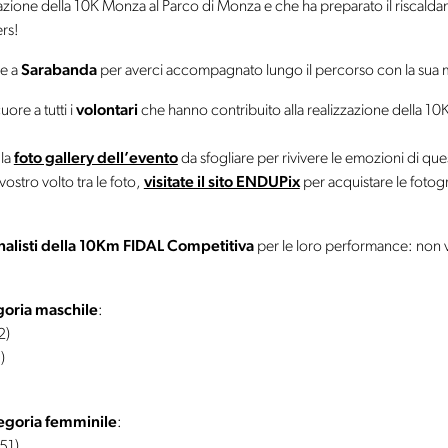
arazione della 10K Monza al Parco di Monza e che ha preparato il riscald
rs!
le a
Sarabanda
per averci accompagnato lungo il percorso con la sua 
ore a tutti i
volontari
che hanno contribuito alla realizzazione della 10Ka
 la
foto gallery dell’evento
da sfogliare per rivivere le emozioni di ques
 vostro volto tra le foto,
visitate il sito ENDUPix
per acquistare le fotogr
inalisti della 10Km FIDAL Competitiva
per le loro performance: non vi
egoria maschile
:
2)
)
tegoria femminile
:
51)