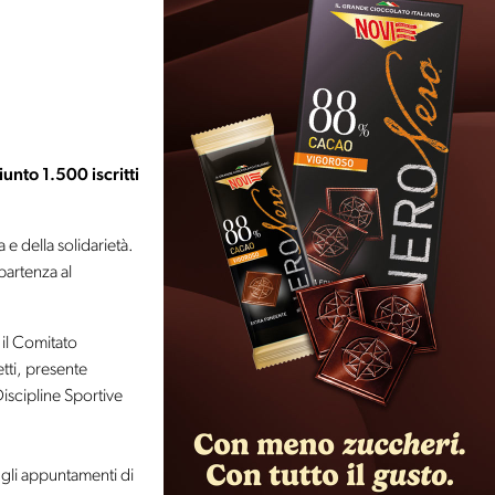
nto 1.500 iscritti
 e della solidarietà.
partenza al
 il Comitato
tti, presente
Discipline Sportive
 gli appuntamenti di