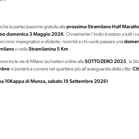
.
anche la partecipazione gratuita alla
prossima Stramilano Half Marath
ano domenica 3 Maggio 2026
. Ovviamente l’invito è esteso a tutti i
 percorso impegnativo e sfidante, nonché a chi vuole passare una
domeni
milano
o nella
Stramilanina 5 Km
.
re tra le vie di Milano iscrivetevi online alla
SOTTOZERO 2025
, la S
mbre
vi porterà a correre nel quartiere più all’avanguardia della citta:
Cit
ima 10Kappa di Monza, sabato 19 Settembre 2026!