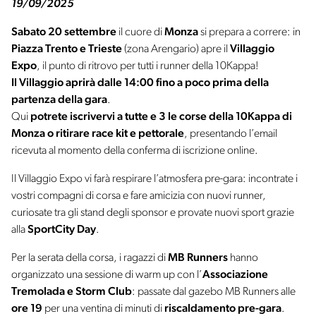
19/09/2025
Sabato 20 settembre
il cuore di
Monza
si prepara a correre: in
Piazza Trento e Trieste
(zona Arengario) apre il
Villaggio
Expo
, il punto di ritrovo per tutti i runner della 10Kappa!
Il Villaggio aprirà dalle 14:00 fino a poco prima della
partenza della gara
.
Qui
potrete iscrivervi a tutte e 3 le corse della 10Kappa di
Monza o ritirare race kit e pettorale
, presentando l’email
ricevuta al momento della conferma di iscrizione online.
Il Villaggio Expo vi farà respirare l’atmosfera pre-gara: incontrate i
vostri compagni di corsa e fare amicizia con nuovi runner,
curiosate tra gli stand degli sponsor e provate nuovi sport grazie
alla
SportCity Day
.
Per la serata della corsa, i ragazzi di
MB Runners
hanno
organizzato una sessione di warm up con l’
Associazione
Tremolada e Storm Club
: passate dal gazebo MB Runners alle
ore 19
per una ventina di minuti di
riscaldamento pre-gara
.