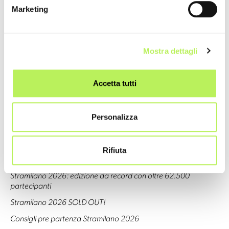
Marketing
Mostra dettagli
NEWS
Accetta tutti
Stramilano 2027: iscrizioni aperte dal 15/06/26
Sabato 19 Settembre 2026: diventate le stelle della Notte dei
Personalizza
Runner!
Addio ad Aldo Gelosa: Il “Signore della Stramilano Half
Marathon” si è spento a 90 anni
Rifiuta
Stramilano 2026: un’edizione pazzesca!
Stramilano 2026: edizione da record con oltre 62.500
partecipanti
Stramilano 2026 SOLD OUT!
Consigli pre partenza Stramilano 2026