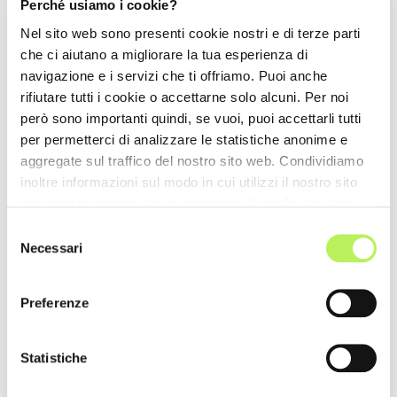
Perché usiamo i cookie?
Nel sito web sono presenti cookie nostri e di terze parti
che ci aiutano a migliorare la tua esperienza di
navigazione e i servizi che ti offriamo. Puoi anche
rifiutare tutti i cookie o accettarne solo alcuni. Per noi
però sono importanti quindi, se vuoi, puoi accettarli tutti
per permetterci di analizzare le statistiche anonime e
aggregate sul traffico del nostro sito web. Condividiamo
inoltre informazioni sul modo in cui utilizzi il nostro sito
con i nostri partner che si occupano di analisi dei dati
web, pubblicità e social media, i quali potrebbero
Selezione
combinarle con altre informazioni che hai fornito loro o
Necessari
del
che hanno raccolto dal tuo utilizzo dei loro servizi.
consenso
Preferenze
Statistiche