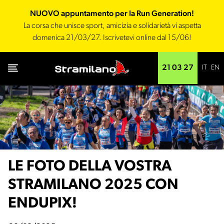
NUOVO appuntamento per la Run Generation!
La corsa che unisce sport, amicizia e solidarietà vi aspetta
domenica 21/03/27. Iscrivetevi online dal 15/06!
IT
EN
21 03 27
LE FOTO DELLA VOSTRA
STRAMILANO 2025 CON
ENDUPIX!