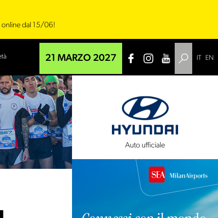
i online dal 15/06!
età
21 MARZO 2027
IT
EN
 tecnico
Auto ufficiale