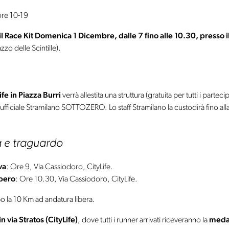
re 10-19
l Race Kit Domenica 1 Dicembre, dalle 7 fino alle 10.30, presso il
zzo delle Scintille).
ife in Piazza Burri
verrà allestita una struttura (gratuita per tutti i parte
 ufficiale Stramilano SOTTOZERO. Lo staff Stramilano la custodirà fino alla
a e traguardo
va
: Ore 9, Via Cassiodoro, CityLife.
ibero
: Ore 10.30, Via Cassiodoro, CityLife.
o la 10 Km ad andatura libera.
n via Stratos (CityLife)
, dove tutti i runner arrivati riceveranno la
meda