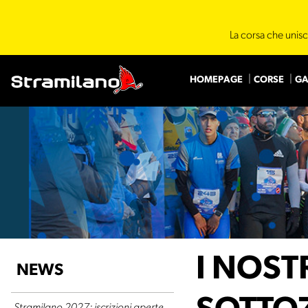
La corsa che unisc
HOMEPAGE
CORSE
GA
I NOST
NEWS