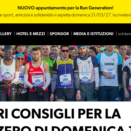
NUOVO appuntamento per la Run Generation!
e sport, amicizia e solidarietà vi aspetta domenica 21/03/27. Iscrivetev
LLERY
HOTEL E MEZZI
SPONSOR
MEDIA E ISTITUZIONI
solidari
Main Sponsor
Sponsor
RI CONSIGLI PER LA