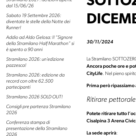
SOTTOZ
Stramilano 2027: iscrizioni aperte
dal 15/06/26
DICEM
Sabato 19 Settembre 2026:
diventate le stelle della Notte dei
Runner!
Addio ad Aldo Gelosa: Il “Signore
30/11/2024
della Stramilano Half Marathon” si
è spento a 90 anni
La Stramilano SOTTOZERO è
Stramilano 2026: un’edizione
pazzesca!
Ancora poche ore e pot
CityLife
. Nel pieno spirit
Stramilano 2026: edizione da
record con oltre 62.500
Prima però ripassiamo a
partecipanti
Stramilano 2026 SOLD OUT!
Ritirare pettorale
Consigli pre partenza Stramilano
2026
Potete ritirare tutto l
Cisalpina 3 Arena Civic
Conferenza stampa di
presentazione della Stramilano
La sede aprirà
:
2026