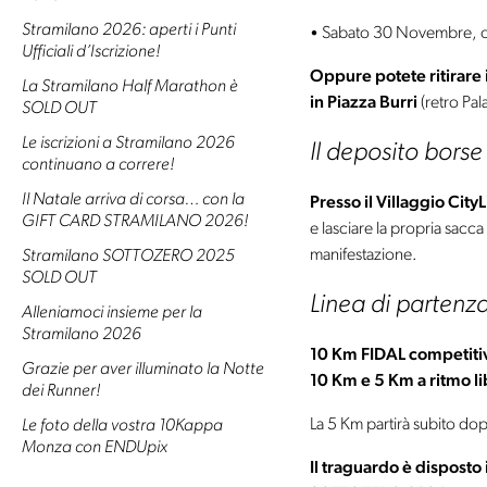
Stramilano 2026: aperti i Punti
Sabato 30 Novembre, o
Ufficiali d’Iscrizione!
Oppure potete ritirare i
La Stramilano Half Marathon è
in Piazza Burri
(retro Pala
SOLD OUT
Le iscrizioni a Stramilano 2026
Il deposito borse
continuano a correre!
Il Natale arriva di corsa… con la
Presso il Villaggio CityL
GIFT CARD STRAMILANO 2026!
e lasciare la propria sacca
manifestazione.
Stramilano SOTTOZERO 2025
SOLD OUT
Linea di partenz
Alleniamoci insieme per la
Stramilano 2026
10 Km FIDAL competiti
Grazie per aver illuminato la Notte
10 Km e 5 Km a ritmo l
dei Runner!
La 5 Km partirà subito dop
Le foto della vostra 10Kappa
Monza con ENDUpix
Il traguardo è disposto i