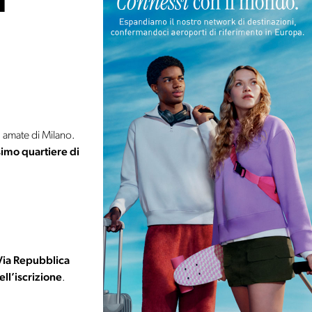
1
 amate di Milano.
imo quartiere di
 Via Repubblica
ll’iscrizione
.