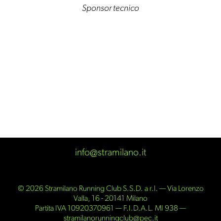
Sponsor tecnico
info@stramilano.it
© 2026 Stramilano Running Club S.S.D. a r.l. — Via Lorenzo
Valla, 16 - 20141 Milano
Partita IVA 10920370961 — F.I.D.A.L. MI 938 —
stramilanorunningclub@pec.it