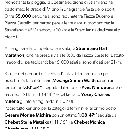
Nonostante la pioggia, la 52esima edizione di Stramilano ha
trasformato le strade di Milano in una grande festa dello sport.
Oltre
55.000
persone si sono radunate tra Piazza Duomo e
Piazza Castello per partecipare alle tre gare in programma: la
Stramilano Half Marathon, la 10 km e la Stramilanina dedicata ai più
piccoli.
A inaugurare la competizione è stata, la
Stramilano Half
Marathon
, che ha preso il via alle 8:30 da Piazza Castello. Battuto
il record di partecipanti: ben 9.000 atleti si sono sfidati per 21km.
Su uno dei percorsi più veloci d’Italia a trionfare in campo
maschile è stato il Keniano
Mwangi Simon Waithira
con un
tempo di
1.00’.54’’
, seguito dal rundese
Yves Nimubona
che
ha corso i 21Km in 1.01’18’’ e dal keniano
Yosey Charles
Mneria
giunto al traguardo in 1’02’08’’.
Podio tutto keniano per la categoria femminile: al primo posto
Gesare Morine Michira
con un ottimo
1.08’47’’
seguita da
Chebet Stella Mateiko
(1.11’.19’’) e
Chebet Monica