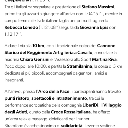
Chepkwony
(1.11.25’’).
Tra gli italiani da segnalare la prestazione di
Stefano Massimi
,
primo tra gli azzurri a giungere all’arrivo con 1.04’’51’’, mentre in
campo femminile tra le italiane taglia per prima il traguardo
Rebecca Lonedo
(1.12’.08’’) seguita da
Giovanna Epis
con
1.12’17’’.
A dare il via alla
10 km
, con il tradizionale colpo del
Cannone
Storico del Reggimento Artiglieria a Cavallo
, sono state la
madrina
Chiara Gensini
e l’Assessora allo Sport
Martina Riva
.
Poco dopo, alle 10:00, è partita la
Stramilanina
, la corsa di 5 km
dedicata ai più piccoli, accompagnati da genitori, amici e
insegnanti.
All’arrivo, presso l’
Arco della Pace
, i partecipanti hanno trovato
punti ristoro
,
spettacoli e intrattenimento
, tra cui le
performance acrobatiche della compagnia
LiberiDi
. Il
Villaggio
degli Atleti
, curato dalla
Croce Rossa Italiana
, ha offerto
un’area relax e massaggi defaticanti per i runner.
Stramilano è anche sinonimo di
solidarietà
: l’evento sostiene