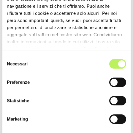
navigazione e i servizi che ti offriamo. Puoi anche
rifiutare tutti i cookie o accettarne solo alcuni. Per noi
però sono importanti quindi, se vuoi, puoi accettarli tutti
per permetterci di analizzare le statistiche anonime e
aggregate sul traffico del nostro sito web. Condividiamo
inoltre informazioni sul modo in cui utilizzi il nostro sito
con i nostri partner che si occupano di analisi dei dati
web, pubblicità e social media, i quali potrebbero
Selezione
combinarle con altre informazioni che hai fornito loro o
Necessari
del
che hanno raccolto dal tuo utilizzo dei loro servizi.
consenso
Preferenze
Statistiche
Marketing